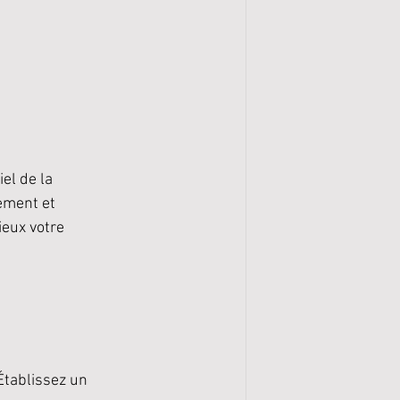
el de la 
ement et 
ieux votre 
Établissez un 