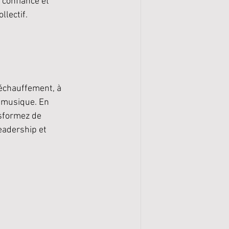
 confiance et 
llectif.
'échauffement, à 
a musique. En 
sformez de 
eadership et 