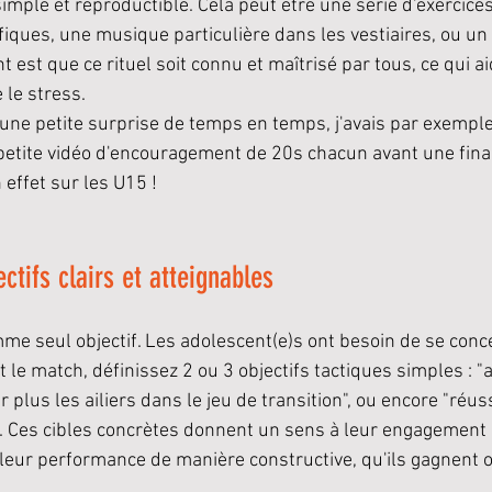
imple et reproductible. Cela peut être une série d'exercices
iques, une musique particulière dans les vestiaires, ou un
t est que ce rituel soit connu et maîtrisé par tous, ce qui ai
e le stress.
une petite surprise de temps en temps, j'avais par exemp
 petite vidéo d'encouragement de 20s chacun avant une final
 effet sur les U15 !
ectifs clairs et atteignables
mme seul objectif. Les adolescent(e)s ont besoin de se conc
 le match, définissez 2 ou 3 objectifs tactiques simples : "a
ser plus les ailiers dans le jeu de transition", ou encore "réu
. Ces cibles concrètes donnent un sens à leur engagement e
leur performance de manière constructive, qu'ils gagnent 