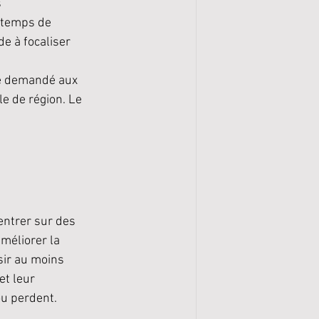
 
 temps de 
de à focaliser 
le demandé aux 
e de région. Le 
entrer sur des 
méliorer la 
ssir au moins 
t leur 
ou perdent.