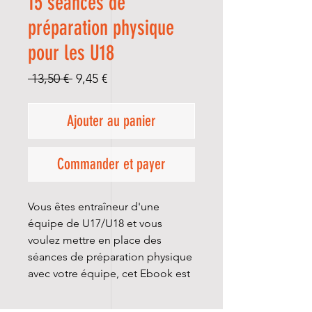
15 séances de
préparation physique
pour les U18
Prix
Prix
 13,50 € 
9,45 €
original
promotionnel
Ajouter au panier
Commander et payer
Vous êtes entraîneur d'une
équipe de U17/U18 et vous
voulez mettre en place des
séances de préparation physique
avec votre équipe, cet Ebook est
fait pour vous !