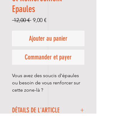
Epaules
Prix
Prix
 12,00 € 
9,00 €
original
promotionnel
Ajouter au panier
Commander et payer
Vous avez des soucis d'épaules
ou besoin de vous renforcer sur
cette zone-là ?
DÉTAILS DE L'ARTICLE
Ce programme contient 8
séances avec des exercices