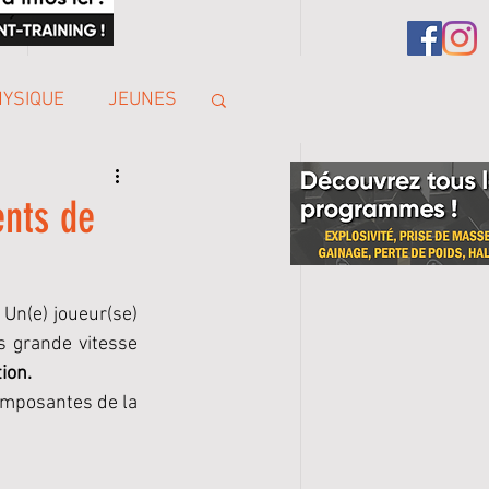
HYSIQUE
JEUNES
nts de
Un(e) joueur(se) 
s grande vitesse 
ion.
omposantes de la 