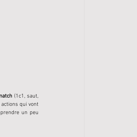
match
 (1c1, saut, 
. Et ce sont les résultats de ces actions qui vont 
omprendre un peu 