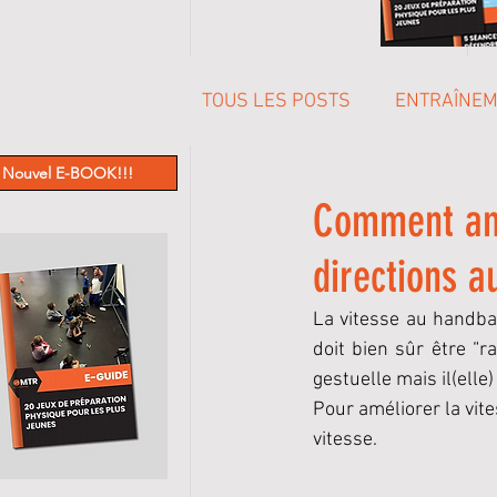
TOUS LES POSTS
ENTRAÎNE
Nouvel E-BOOK!!!
PREPARATION MENTALE
Comment amé
directions a
La vitesse au handbal
doit bien sûr être “r
gestuelle mais il(elle)
Pour améliorer la vite
vitesse.