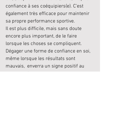
confiance à ses coéquipiers(e). C’est 
également très efficace pour maintenir 
sa propre performance sportive.
Il est plus difficile, mais sans doute 
encore plus important, de le faire 
lorsque les choses se compliquent. 
Dégager une forme de confiance en soi, 
même lorsque les résultats sont 
mauvais,  enverra un signe positif au 
reste de l'équipe.
N’oubliez pas que chaque joueur(se) 
sera différent(te) dans le rôle de 
capitaine. Ne cherchez pas à retrouver 
un(e) capitaine qui vous a marqué(e) par 
le passé, chaque équipe a une histoire 
différente. Prenez le temps d'observer 