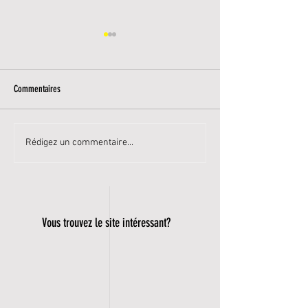
Commentaires
Quels sont les bénéfices de la corde
5 raisons d'inscrire vo
Rédigez un commentaire...
à sauter pour le handball ?
handball
Vous trouvez le site intéressant?