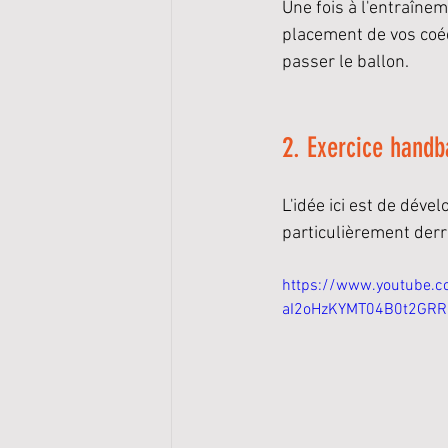
Une fois à l'entraînem
placement de vos coé
passer le ballon. 
2. Exercice handba
L'idée ici est de déve
particulièrement derr
https://www.youtube.c
aI2oHzKYMT04B0t2GRR