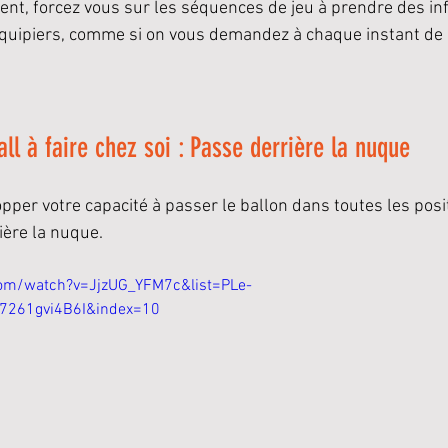
ent, forcez vous sur les séquences de jeu à prendre des inf
quipiers, comme si on vous demandez à chaque instant de p
ll à faire chez soi : Passe derrière la nuque
lopper votre capacité à passer le ballon dans toutes les posit
ière la nuque. 
om/watch?v=JjzUG_YFM7c&list=PLe-
7261gvi4B6I&index=10