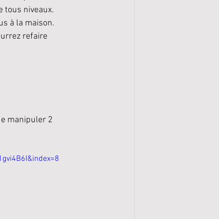
 tous niveaux. 
us à la maison.
urrez refaire 
 de manipuler 2 
gvi4B6I&index=8